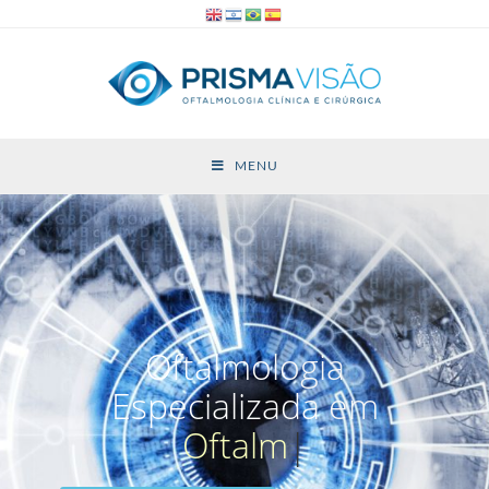
MENU
Oftalmologia
Especializada em
Oftalmopedi
|